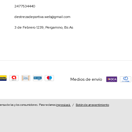
2477534440
destrezadeportiva.web@gmail.com
3 de Febrero 1239, Pergamino, Bs As
Medios de envío
nsa de las y los consumidores. Para reclamos
ingresá acá.
/
Botón de arrepentimiento