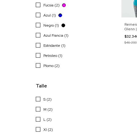
Fucsia (2)
Azul (1)
Remera
Negro (1)
Glenn |
Azul Francia (1)
$32.3
$46.200
Estridante (1)
Petroleo (1)
Plomo (2)
Talle
S (2)
M (2)
L (2)
Xl (2)