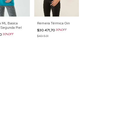
 ML Basíca
Remera Térmica Gin
 Segunda Piel
$30.471,70
30%OFF
40
30%OFF
$43.531