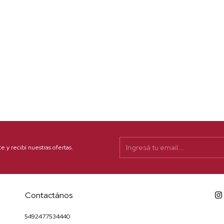
te y recibí nuestras ofertas.
Contactános
5492477534440