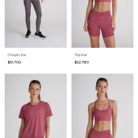
Chupín Kia
Top Kia
$51.700
$32.780