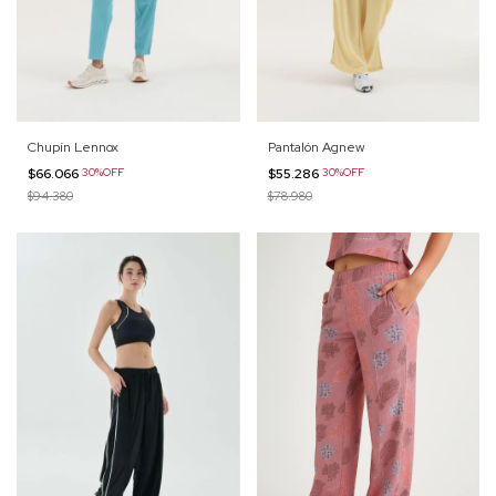
Chupín Lennox
Pantalón Agnew
$66.066
30%OFF
$55.286
30%OFF
$94.380
$78.980