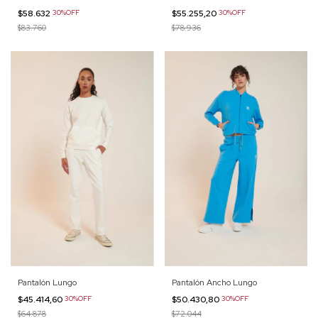
$58.632
30%OFF
$55.255,20
30%OFF
$83.760
$78.936
Pantalón Lungo
Pantalón Ancho Lungo
$45.414,60
30%OFF
$50.430,80
30%OFF
$64.878
$72.044