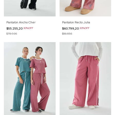
Pantalón Ancho Cher
Pantalon Recto Julia
$55.255,20
30%OFF
$60.799,20
30%OFF
$78.936
$86.856