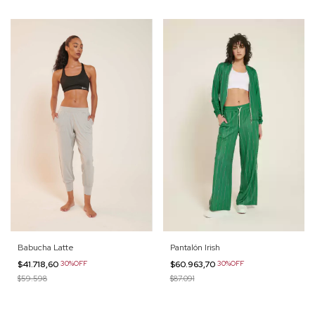
Babucha Latte
Pantalón Irish
$41.718,60
30%OFF
$60.963,70
30%OFF
$59.598
$87.091