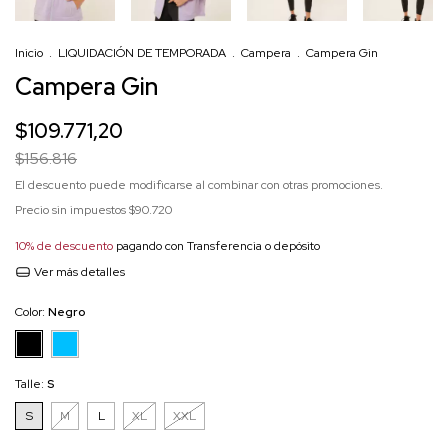
Inicio
.
LIQUIDACIÓN DE TEMPORADA
.
Campera
.
Campera Gin
Campera Gin
$109.771,20
$156.816
El descuento puede modificarse al combinar con otras promociones.
Precio sin impuestos
$90.720
10% de descuento
pagando con Transferencia o depósito
Ver más detalles
Color:
Negro
Talle:
S
S
M
L
XL
XXL