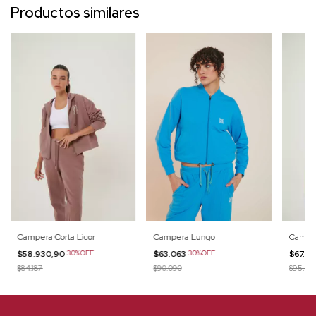
Productos similares
Campera Corta Licor
Campera Lungo
Camper
$58.930,90
30%OFF
$63.063
30%OFF
$67.06
$84.187
$90.090
$95.80